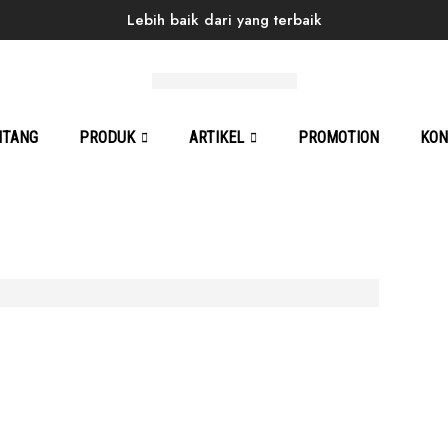
Lebih baik dari yang terbaik
me
Products
Back to School
Men
Sneaker
Ale
NTANG
PRODUK
ARTIKEL
PROMOTION
KON