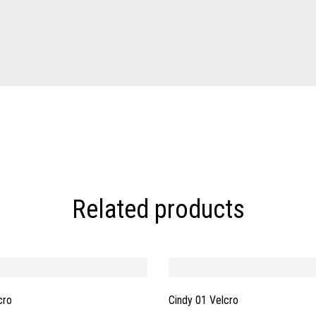
Related products
cro
Cindy 01 Velcro