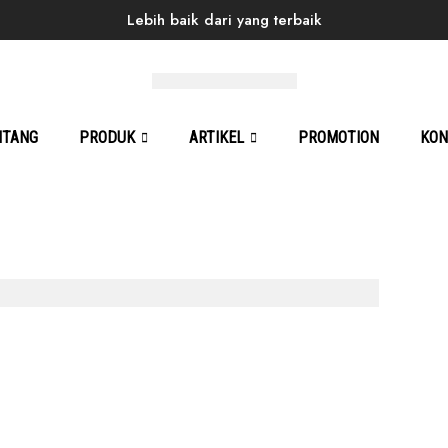
Lebih baik dari yang terbaik
Products
Back to School
Men
Sneaker
Alfon 0
NTANG
PRODUK
ARTIKEL
PROMOTION
KON