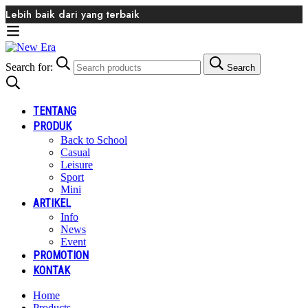
Lebih baik dari yang terbaik
Search for:
Search
TENTANG
PRODUK
Back to School
Casual
Leisure
Sport
Mini
ARTIKEL
Info
News
Event
PROMOTION
KONTAK
Home
Products