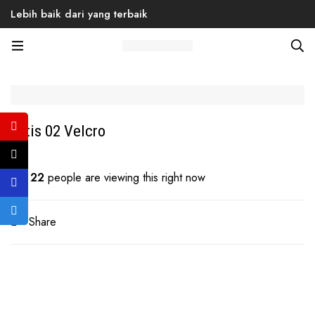
Lebih baik dari yang terbaik
Home
Products
Back to School
Men
Sneaker
Altis 02 Velcro
Altis 02 Velcro
22
people are viewing this right now
Share