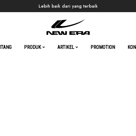
Lebih baik dari yang terbaik
Home
Products
Back to School
Alvie
NTANG
PRODUK
ARTIKEL
PROMOTION
KON