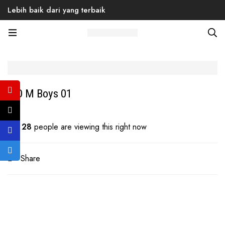
Lebih baik dari yang terbaik
Home
Products
Back to School
Men
Sneaker
B O M Boys 01
B O M Boys 01
28
people are viewing this right now
Share