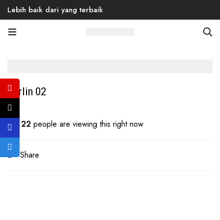
Lebih baik dari yang terbaik
Home
Products
Back to School
Men
Sneaker
Berlin 02
Berlin 02
22
people are viewing this right now
Share