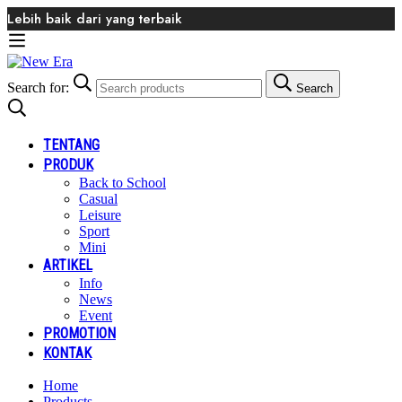
Lebih baik dari yang terbaik
Search for:
Search
TENTANG
PRODUK
Back to School
Casual
Leisure
Sport
Mini
ARTIKEL
Info
News
Event
PROMOTION
KONTAK
Home
Products