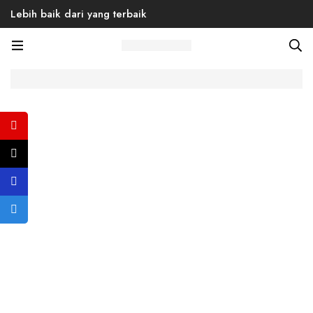
Lebih baik dari yang terbaik
Home
Products
Back to School
Brexton 01