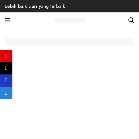
Lebih baik dari yang terbaik
Home
Products
Back to School
Men
Sneaker
Caylie 02