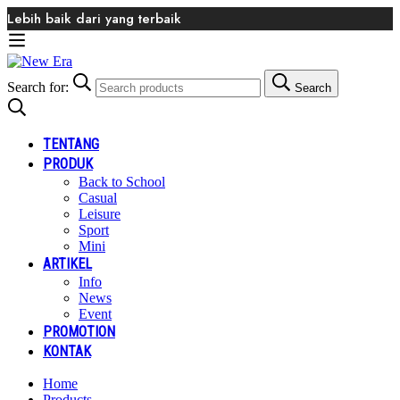
Lebih baik dari yang terbaik
Search for:
Search
TENTANG
PRODUK
Back to School
Casual
Leisure
Sport
Mini
ARTIKEL
Info
News
Event
PROMOTION
KONTAK
Home
Products