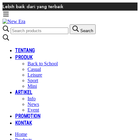
Lebih baik dari yang terbaik
Search
Search
for:
TENTANG
PRODUK
Back to School
Casual
Leisure
Sport
Mini
ARTIKEL
Info
News
Event
PROMOTION
KONTAK
Home
Products