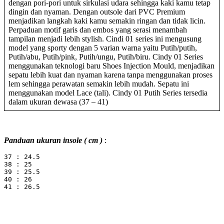
dengan pori-pori untuk sirkulasi udara sehingga kaki kamu tetap
dingin dan nyaman. Dengan outsole dari PVC Premium
menjadikan langkah kaki kamu semakin ringan dan tidak licin.
Perpaduan motif garis dan embos yang serasi menambah
tampilan menjadi lebih stylish. Cindi 01 series ini mengusung
model yang sporty dengan 5 varian warna yaitu Putih/putih,
Putih/abu, Putih/pink, Putih/ungu, Putih/biru. Cindy 01 Series
menggunakan teknologi baru Shoes Injection Mould, menjadikan
sepatu lebih kuat dan nyaman karena tanpa menggunakan proses
lem sehingga perawatan semakin lebih mudah. Sepatu ini
menggunakan model Lace (tali). Cindy 01 Putih Series tersedia
dalam ukuran dewasa (37 – 41)
Panduan ukuran insole ( cm )
:
37 : 24.5

38 : 25

39 : 25.5

40 : 26

41 : 26.5