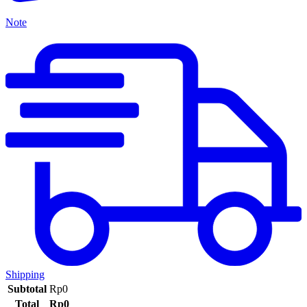
Note
Shipping
Subtotal
Rp
0
Total
Rp
0