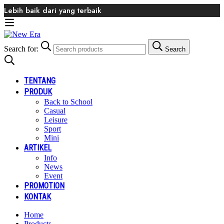
Lebih baik dari yang terbaik
Search for:
Search
TENTANG
PRODUK
Back to School
Casual
Leisure
Sport
Mini
ARTIKEL
Info
News
Event
PROMOTION
KONTAK
Home
Products