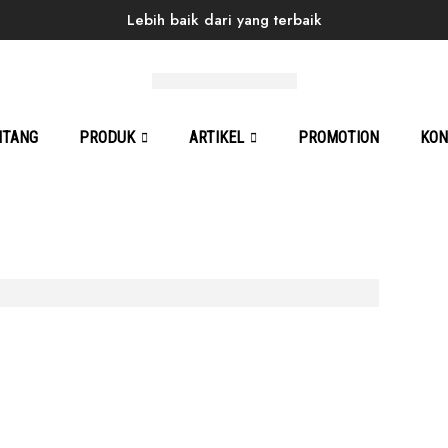
Lebih baik dari yang terbaik
Home
Products
Back to School
Constantine 03
NTANG
PRODUK
ARTIKEL
PROMOTION
KON