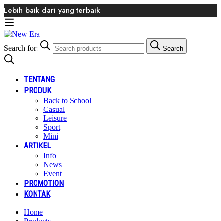
Lebih baik dari yang terbaik
Search for:
Search
TENTANG
PRODUK
Back to School
Casual
Leisure
Sport
Mini
ARTIKEL
Info
News
Event
PROMOTION
KONTAK
Home
Products