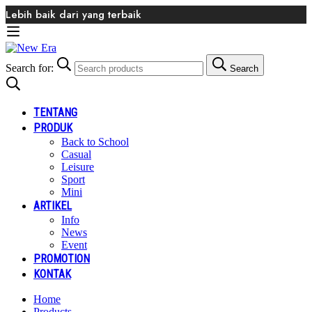
Lebih baik dari yang terbaik
Search for:
Search
TENTANG
PRODUK
Back to School
Casual
Leisure
Sport
Mini
ARTIKEL
Info
News
Event
PROMOTION
KONTAK
Home
Products