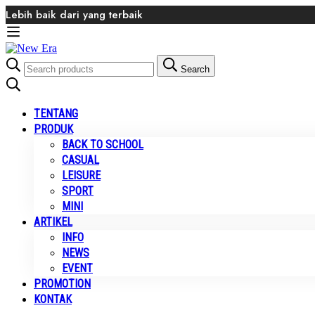
Lebih baik dari yang terbaik
Search
Search
for:
TENTANG
PRODUK
BACK TO SCHOOL
CASUAL
LEISURE
SPORT
MINI
ARTIKEL
INFO
NEWS
EVENT
PROMOTION
KONTAK