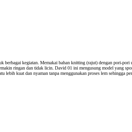
 berbagai kegiatan. Memakai bahan knitting (rajut) dengan pori-pori u
akin ringan dan tidak licin. David 01 ini mengusung model yang spor
atu lebih kuat dan nyaman tanpa menggunakan proses lem sehingga p