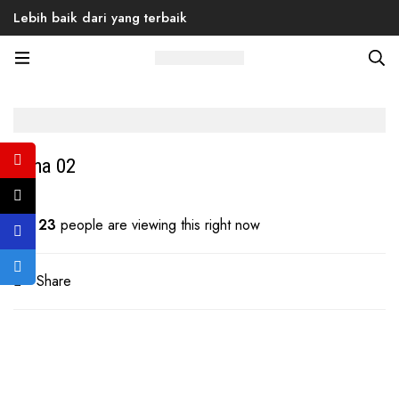
Lebih baik dari yang terbaik
Home
Products
Back to School
Men
Sneaker
Luna 02
Luna 02
23
people are viewing this right now
Share