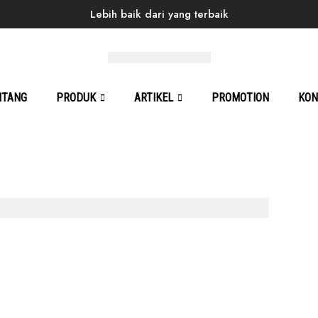
Lebih baik dari yang terbaik
Home
Products
Mini
Magnum 07
NTANG
PRODUK
ARTIKEL
PROMOTION
KON