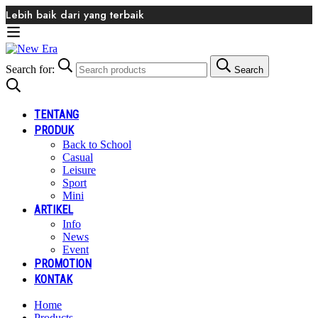
Lebih baik dari yang terbaik
Search for:
Search
TENTANG
PRODUK
Back to School
Casual
Leisure
Sport
Mini
ARTIKEL
Info
News
Event
PROMOTION
KONTAK
Home
Products