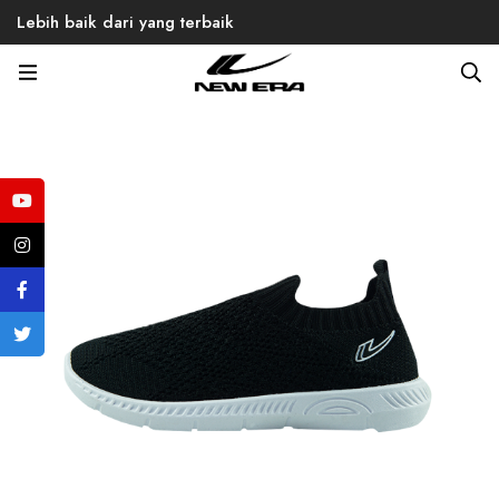
Lebih baik dari yang terbaik
Home
Products
Casual
Women
Mario 02