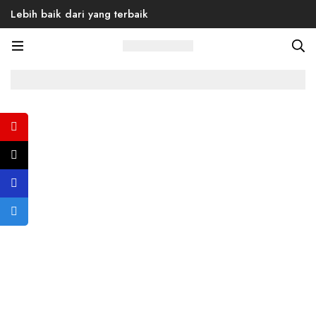
Lebih baik dari yang terbaik
Home
Products
Back to School
Marvel 01