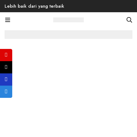
Lebih baik dari yang terbaik
Home
Products
Mini
Milan 02