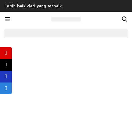
Lebih baik dari yang terbaik
Home
Products
Back to School
Prolexus Duo Ladies