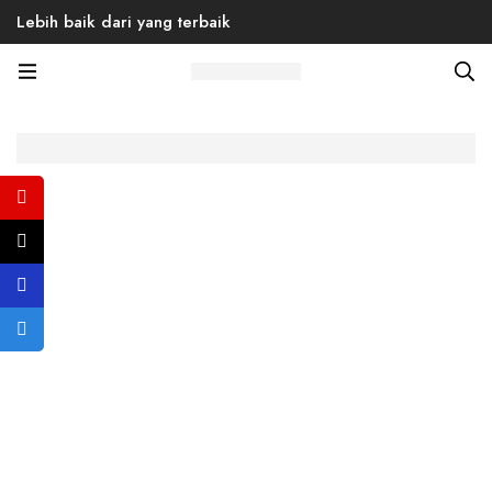
Lebih baik dari yang terbaik
Home
Products
Back to School
Men
Sneaker
Queen Anna 03 Velcro