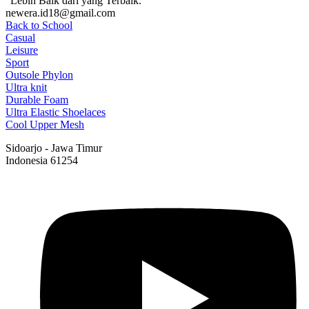
“Lebih Baik dari yang Terbaik.”
newera.id18@gmail.com
Back to School
Casual
Leisure
Sport
Outsole Phylon
Ultra knit
Durable Foam
Ultra Elastic Shoelaces
Cool Upper Mesh
Sidoarjo - Jawa Timur
Indonesia 61254