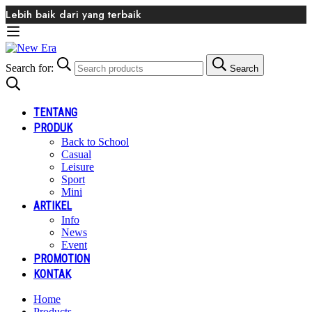
Lebih baik dari yang terbaik
Search for:
Search
TENTANG
PRODUK
Back to School
Casual
Leisure
Sport
Mini
ARTIKEL
Info
News
Event
PROMOTION
KONTAK
Home
Products