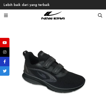
Lebih baik dari yang terbaik
Home
Products
Back to School
Timothy 01 Velcro