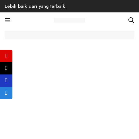
Lebih baik dari yang terbaik
Home
Products
Back to School
Venice 01