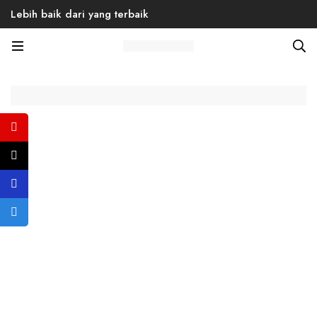
Lebih baik dari yang terbaik
Home
Products
Back to School
Men
Sneaker
Winner 02