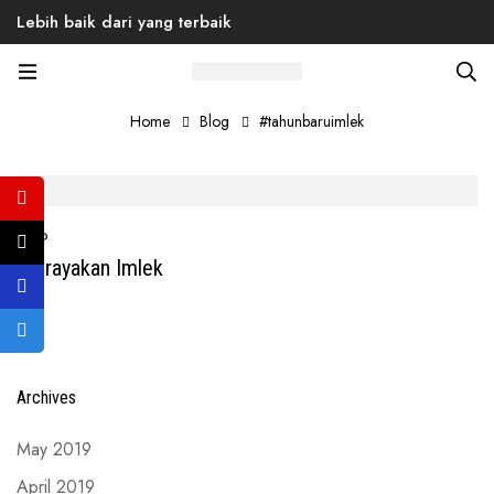
Lebih baik dari yang terbaik
Tag: #tahunbaruimlek
Home
Blog
#tahunbaruimlek
INFO
Merayakan Imlek
Archives
May 2019
April 2019