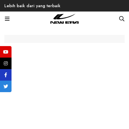
Lebih baik dari yang terbaik
Home
Products
Back to School
Men
Sneaker
Alex 03 Velcro