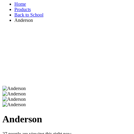
Home
Products
Back to School
Anderson
Anderson
27
people are viewing this right now