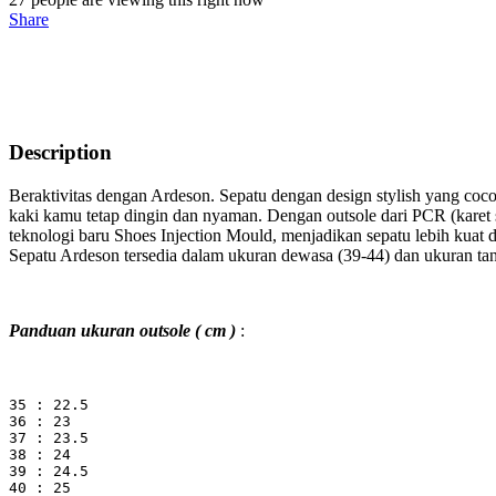
Share
Description
Beraktivitas dengan Ardeson. Sepatu dengan design stylish yang coco
kaki kamu tetap dingin dan nyaman. Dengan outsole dari PCR (karet 
teknologi baru Shoes Injection Mould, menjadikan sepatu lebih kua
Sepatu Ardeson tersedia dalam ukuran dewasa (39-44) dan ukuran ta
Panduan ukuran outsole ( cm )
:
35 : 22.5
36 : 23
37 : 23.5
38 : 24
39 : 24.5
40 : 25