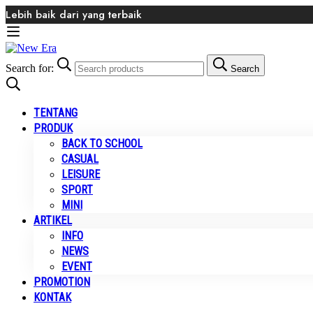
Lebih baik dari yang terbaik
Search for:
Search
TENTANG
PRODUK
BACK TO SCHOOL
CASUAL
LEISURE
SPORT
MINI
ARTIKEL
INFO
NEWS
EVENT
PROMOTION
KONTAK