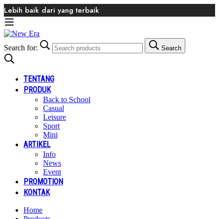
Lebih baik dari yang terbaik
Search for:
Search
TENTANG
PRODUK
Back to School
Casual
Leisure
Sport
Mini
ARTIKEL
Info
News
Event
PROMOTION
KONTAK
Home
Products