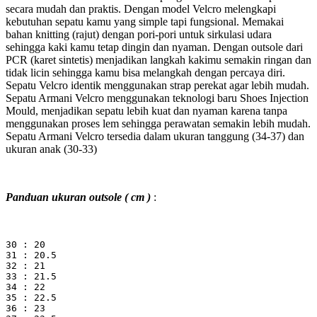
secara mudah dan praktis. Dengan model Velcro melengkapi
kebutuhan sepatu kamu yang simple tapi fungsional. Memakai
bahan knitting (rajut) dengan pori-pori untuk sirkulasi udara
sehingga kaki kamu tetap dingin dan nyaman. Dengan outsole dari
PCR (karet sintetis) menjadikan langkah kakimu semakin ringan dan
tidak licin sehingga kamu bisa melangkah dengan percaya diri.
Sepatu Velcro identik menggunakan strap perekat agar lebih mudah.
Sepatu Armani Velcro menggunakan teknologi baru Shoes Injection
Mould, menjadikan sepatu lebih kuat dan nyaman karena tanpa
menggunakan proses lem sehingga perawatan semakin lebih mudah.
Sepatu Armani Velcro tersedia dalam ukuran tanggung (34-37) dan
ukuran anak (30-33)
Panduan ukuran outsole ( cm )
:
30 : 20
31 : 20.5
32 : 21
33 : 21.5
34 : 22
35 : 22.5
36 : 23