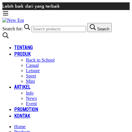
Lebih baik dari yang terbaik
Search for:
Search
TENTANG
PRODUK
Back to School
Casual
Leisure
Sport
Mini
ARTIKEL
Info
News
Event
PROMOTION
KONTAK
Home
Products