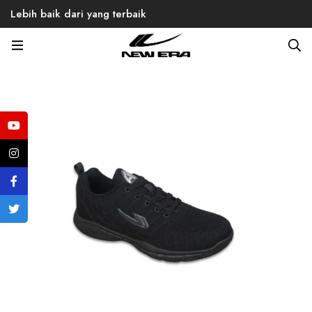
Lebih baik dari yang terbaik
Home
Products
Back to School
Kevin 01