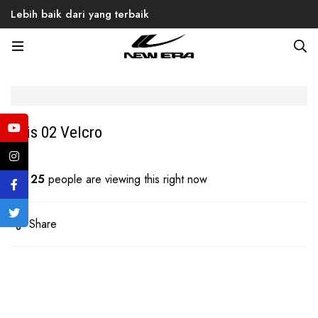
Lebih baik dari yang terbaik
Home
Products
Back to School
Men
Sneaker
Luis 02 Velcro
Luis 02 Velcro
25
people are viewing this right now
Share