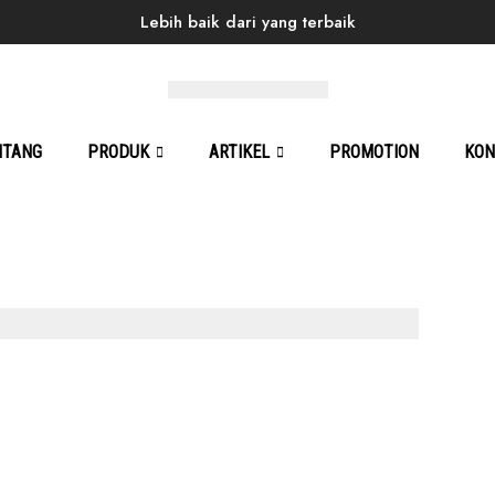
Lebih baik dari yang terbaik
Home
Products
Back to School
Viera 02
NTANG
PRODUK
ARTIKEL
PROMOTION
KON